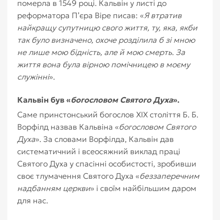
померла в 1549 році. Кальвін у листі до
реформатора П’єра Віре писав: «
Я втратив
найкращу супутницю свого життя, ту, яка, якби
так було визначено, охоче розділила б зі мною
не лише мою бідність, але й мою смерть. За
життя вона була вірною помічницею в моєму
служінні
».
Кальвін був «
богословом Святого Духа
».
Саме принстонський богослов XIX століття Б. Б.
Ворфілд назвав Кальвіна «
богословом Святого
Духа
». За словами Ворфілда, Кальвін дав
систематичний і всеосяжний виклад праці
Святого Духа у спасінні особистості, зробивши
своє тлумачення Святого Духа «
беззаперечним
надбанням церкви
» і своїм найбільшим даром
для нас.