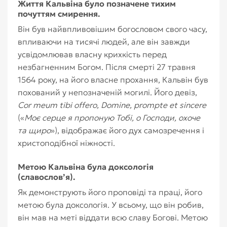
Життя Кальвіна було позначене тихим
почуттям смирення.
Він був найвпливовішим богословом свого часу,
впливаючи на тисячі людей, але він завжди
усвідомлював власну крихкість перед
незбагненним Богом. Після смерті 27 травня
1564 року, на його власне прохання, Кальвін був
похований у непозначеній могилі. Його девіз,
Cor meum tibi offero, Domine, prompte et sincere
(«
Моє серце я пропоную Тобі, о Господи, охоче
та щиро
»), відображає його дух самозречення і
христоподібної ніжності.
Метою Кальвіна була доксологія
(славослов’я).
Як демонструють його проповіді та праці, його
метою була доксологія. У всьому, що він робив,
він мав на меті віддати всю славу Богові. Метою