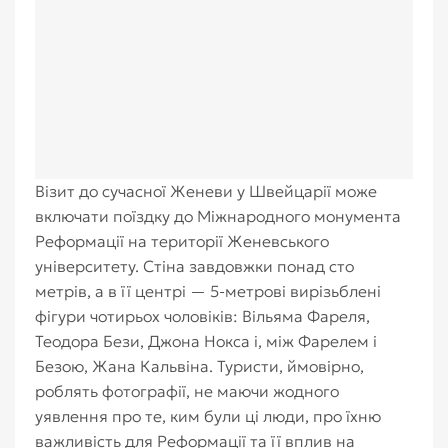
Візит до сучасної Женеви у Швейцарії може
включати поїздку до Міжнародного монумента
Реформації на території Женевського
університету. Стіна завдовжки понад сто
метрів, а в її центрі — 5-метрові вирізьблені
фігури чотирьох чоловіків: Вільяма Фареля,
Теодора Бези, Джона Нокса і, між Фарелем і
Безою, Жана Кальвіна. Туристи, ймовірно,
роблять фотографії, не маючи жодного
уявлення про те, ким були ці люди, про їхню
важливість для Реформації та її вплив на