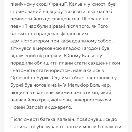
північному сході Франції, Кальвін у юності був
спрямований на здобуття освіти, яка мала б
привести його до священства. Ці плани на
певний час були зірвані після того, як його
батько, що працював фінансовим
адміністратором при кафедральному соборі,
зіткнувся з церковною владою і згодом був
відлучений від церкви. Юному Кальвіну
порадили облишити плани стати священником
і натомість стати юристом, навчаючись в
Орлеані та Буржі. Одним із його наставників у
Буржі був чоловік на ім’я Мельхіор Вольмар,
людина з євангельськими симпатіями, який
навчав його грецької мови, використовуючи
Новий Заповіт як джерело.
Після смерті батька Кальвін, повернувшись до
Парижа, опублікував те, що ми могли б вважати