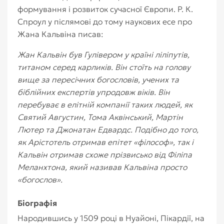
формування і розвиток сучасної Європи. Р. К.
Спроул у післямові до тому наукових есе про
Жана Кальвіна писав:
Жан Кальвін був Гулівером у країні ліліпутів,
титаном серед карликів. Він стоїть на голову
вище за пересічних богословів, учених та
біблійних експертів упродовж віків. Він
перебуває в елітній компанії таких людей, як
Святий Августин, Тома Аквінський, Мартін
Лютер та Джонатан Едвардс. Подібно до того,
як Арістотель отримав епітет «філософ», так і
Кальвін отримав схоже прізвисько від Філіпа
Меланхтона, який називав Кальвіна просто
«богослов».
Біографія
Народившись у 1509 році в Нуайоні, Пікардії, на