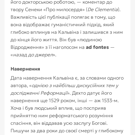
його докторською роботою, — коментар до
твору Сенеки «Про милосердя» (
De Clementia
).
Важливість цієї публікації полягає в тому, що
вона відображає гуманістичний підхід, який
глибоко вплинув на Кальвіна і залишився з ним
до кінця його життя. Він був «людиною
Відродження» з її наголосом на
ad fontes
—
«
назад до джерел
».
Навернення
Дата навернення Кальвіна є, за словами одного
автора, «
однією з найбільш дискусійних тем у
дослідженні Реформації
». Дехто датує його
навернення ще 1529 роком, інші — аж 1533-м.
Хоча і був людський вплив, що посприяв
прийняттю ним реформатського розуміння
спасіння, він віддавав усю заслугу Богові.
Пишучи за два роки до своєї смерті у глибокому