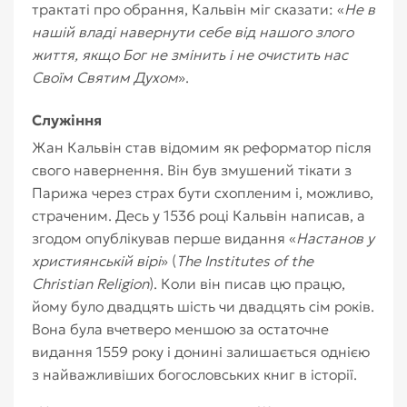
трактаті про обрання, Кальвін міг сказати: «
Не в
нашій владі навернути себе від нашого злого
життя, якщо Бог не змінить і не очистить нас
Своїм Святим Духом
».
Служіння
Жан Кальвін став відомим як реформатор після
свого навернення. Він був змушений тікати з
Парижа через страх бути схопленим і, можливо,
страченим. Десь у 1536 році Кальвін написав, а
згодом опублікував перше видання «
Настанов у
християнській вірі
» (
The Institutes of the
Christian Religion
). Коли він писав цю працю,
йому було двадцять шість чи двадцять сім років.
Вона була вчетверо меншою за остаточне
видання 1559 року і донині залишається однією
з найважливіших богословських книг в історії.