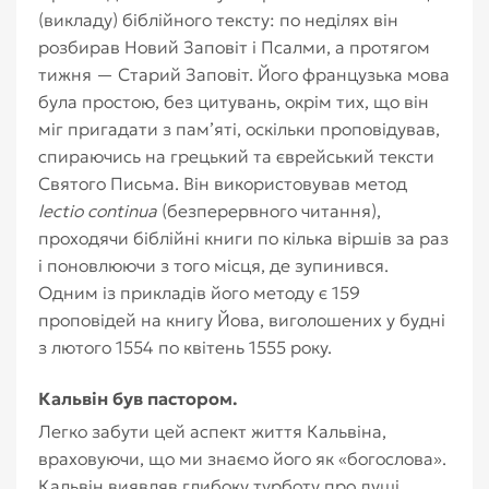
(викладу) біблійного тексту: по неділях він
розбирав Новий Заповіт і Псалми, а протягом
тижня — Старий Заповіт. Його французька мова
була простою, без цитувань, окрім тих, що він
міг пригадати з пам’яті, оскільки проповідував,
спираючись на грецький та єврейський тексти
Святого Письма. Він використовував метод
lectio continua
(безперервного читання),
проходячи біблійні книги по кілька віршів за раз
і поновлюючи з того місця, де зупинився.
Одним із прикладів його методу є 159
проповідей на книгу Йова, виголошених у будні
з лютого 1554 по квітень 1555 року.
Кальвін був пастором.
Легко забути цей аспект життя Кальвіна,
враховуючи, що ми знаємо його як «богослова».
Кальвін виявляв глибоку турботу про душі