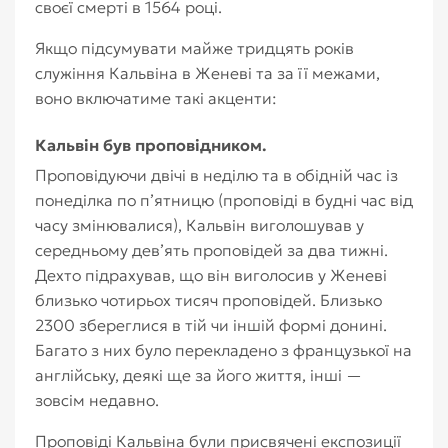
своєї смерті в 1564 році.
Якщо підсумувати майже тридцять років
служіння Кальвіна в Женеві та за її межами,
воно включатиме такі акценти:
Кальвін був проповідником.
Проповідуючи двічі в неділю та в обідній час із
понеділка по п’ятницю (проповіді в будні час від
часу змінювалися), Кальвін виголошував у
середньому дев’ять проповідей за два тижні.
Дехто підрахував, що він виголосив у Женеві
близько чотирьох тисяч проповідей. Близько
2300 збереглися в тій чи іншій формі донині.
Багато з них було перекладено з французької на
англійську, деякі ще за його життя, інші —
зовсім недавно.
Проповіді Кальвіна були присвячені експозиції