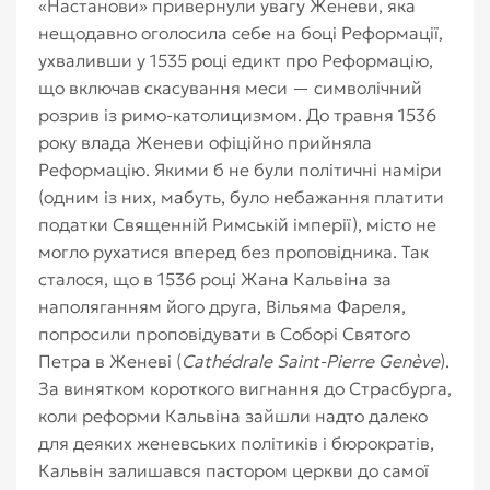
«Настанови» привернули увагу Женеви, яка
нещодавно оголосила себе на боці Реформації,
ухваливши у 1535 році едикт про Реформацію,
що включав скасування меси — символічний
розрив із римо-католицизмом. До травня 1536
року влада Женеви офіційно прийняла
Реформацію. Якими б не були політичні наміри
(одним із них, мабуть, було небажання платити
податки Священній Римській імперії), місто не
могло рухатися вперед без проповідника. Так
сталося, що в 1536 році Жана Кальвіна за
наполяганням його друга, Вільяма Фареля,
попросили проповідувати в Соборі Святого
Петра в Женеві (
Cathédrale Saint-Pierre Genève
).
За винятком короткого вигнання до Страсбурга,
коли реформи Кальвіна зайшли надто далеко
для деяких женевських політиків і бюрократів,
Кальвін залишався пастором церкви до самої