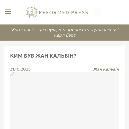
REFORMED PRESS
"Богослов'я - це наука, що приносить задоволення"
Карл Барт
КИМ БУВ ЖАН КАЛЬВІН?
31.10.2025
Жан Кальвін