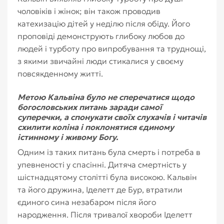
чоловіків і жінок; він також проводив
катехизацію дітей у неділю після обіду. Його
проповіді демонструють глибоку любов до
людей і турботу про випробування та труднощі,
з якими звичайні люди стикалися у своєму
повсякденному житті.
Метою Кальвіна було не сперечатися щодо
богословських питань заради самої
суперечки, а спонукати своїх слухачів і читачів
схилити коліна і поклонятися єдиному
істинному і живому Богу.
Одним із таких питань була смерть і потреба в
упевненості у спасінні. Дитяча смертність у
шістнадцятому столітті була високою. Кальвін
та його дружина, Іделетт де Бур, втратили
єдиного сина незабаром після його
народження. Після тривалої хвороби Іделетт