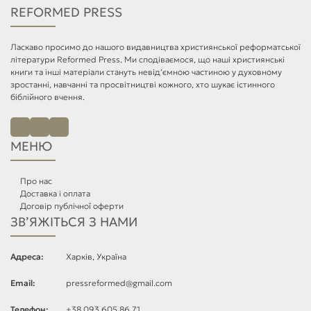
REFORMED PRESS
Ласкаво просимо до нашого видавництва християнської реформатської
літератури Reformed Press. Ми сподіваємося, що наші християнські
книги та інші матеріали стануть невід’ємною частиною у духовному
зростанні, навчанні та просвітництві кожного, хто шукає істинного
біблійного вчення.
МЕНЮ
Про нас
Доставка і оплата
Договір публічної оферти
ЗВ’ЯЖІТЬСЯ З НАМИ
Адреса:
Харків, Україна
Email:
pressreformed@gmail.com
Телефон:
+38 093 605 86 71