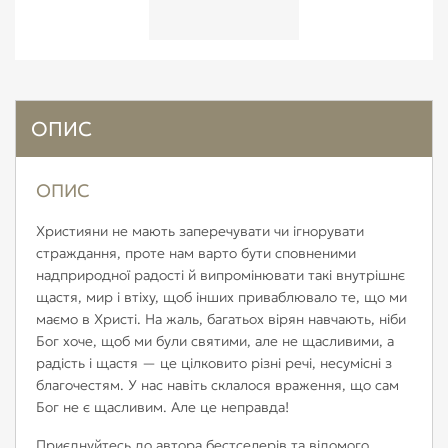
ОПИС
ОПИС
Християни не мають заперечувати чи ігнорувати
страждання, проте нам варто бути сповненими
надприродної радості й випромінювати такі внутрішнє
щастя, мир і втіху, щоб інших приваблювало те, що ми
маємо в Христі. На жаль, багатьох вірян навчають, ніби
Бог хоче, щоб ми були святими, але не щасливими, а
радість і щастя — це цілковито різні речі, несумісні з
благочестям. У нас навіть склалося враження, що сам
Бог не є щасливим. Але це неправда!
Приєднуйтесь до автора бестселерів та відомого