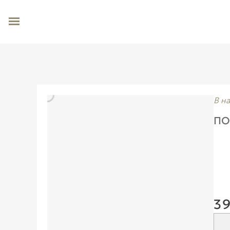
В н
ПО
39