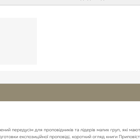
чений передусім для проповідників та лідерів малих груп, які ма
дготовки експозиційної проповіді, короткий огляд книги Приповіс