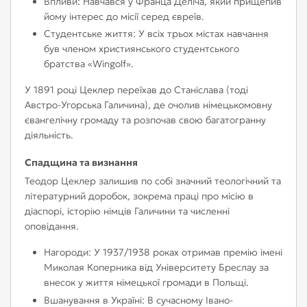
Впливи: Навчався у Франца Деліча, який прищепив
йому інтерес до місії серед євреїв.
Студентське життя: У всіх трьох містах навчання
був членом християнського студентського
братства «Wingolf».
У 1891 році Цеклер переїхав до Станіслава (тоді
Австро-Угорська Галичина), де очолив німецькомовну
євангелічну громаду та розпочав свою багатогранну
діяльність.
Спадщина та визнання
Теодор Цеклер залишив по собі значний теологічний та
літературний доробок, зокрема праці про місію в
діаспорі, історію німців Галичини та численні
оповідання.
Нагороди: У 1937/1938 роках отримав премію імені
Миколая Коперника від Університету Бреслау за
внесок у життя німецької громади в Польщі.
Вшанування в Україні: В сучасному Івано-