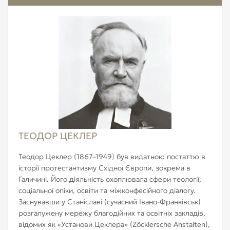
ТЕОДОР ЦЕКЛЕР
Теодор Цеклер (1867–1949) був видатною постаттю в
історії протестантизму Східної Європи, зокрема в
Галичині. Його діяльність охоплювала сфери теології,
соціальної опіки, освіти та міжконфесійного діалогу.
Заснувавши у Станіславі (сучасний Івано-Франківськ)
розгалужену мережу благодійних та освітніх закладів,
відомих як «Установи Цеклера» (Zöcklersche Anstalten),