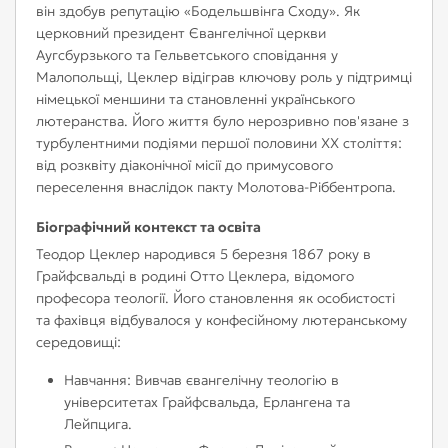
він здобув репутацію «Бодельшвінга Сходу». Як
церковний президент Євангелічної церкви
Аугсбурзького та Гельветського сповідання у
Малопольщі, Цеклер відіграв ключову роль у підтримці
німецької меншини та становленні українського
лютеранства. Його життя було нерозривно пов'язане з
турбулентними подіями першої половини XX століття:
від розквіту діаконічної місії до примусового
переселення внаслідок пакту Молотова-Ріббентропа.
Біографічний контекст та освіта
Теодор Цеклер народився 5 березня 1867 року в
Грайфсвальді в родині Отто Цеклера, відомого
професора теології. Його становлення як особистості
та фахівця відбувалося у конфесійному лютеранському
середовищі:
Навчання: Вивчав євангелічну теологію в
університетах Грайфсвальда, Ерлангена та
Лейпцига.