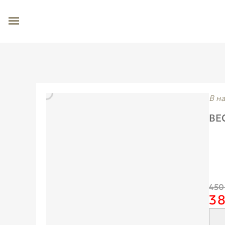
В н
ВЕ
450
38