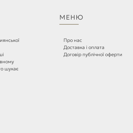
МЕНЮ
иянської
Про нас
Доставка і оплата
ші
Договір публічної оферти
овному
то шукає