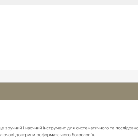
I
t
e
m
1
o
f
6
е зручний і наочний інструмент для систематичного та послідовно
 ключові доктрини реформатського богослов’я.