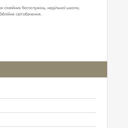
я сімейних богослужінь, недільної школи,
іблійне світобачення.